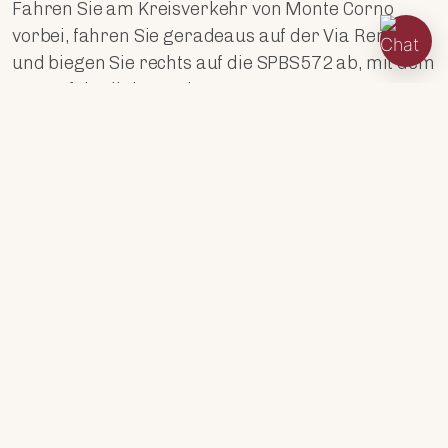
Fahren Sie am Kreisverkehr von Monte Corno
vorbei, fahren Sie geradeaus auf der Via Remato
und biegen Sie rechts auf die SPBS572 ab, mit dem
See auf der linken Seite.
Folgen Sie der SPBS572 für 500 Meter und Sie
finden uns auf der rechten Seite.
KOORDINATEN: DA AGGIUNGERE
Öffnungszeiten
FRAGEN SIE SICH, OB WIR GEÖFFNET HABEN?
Unsere Öffnungszeiten
JULI UND AUGUST