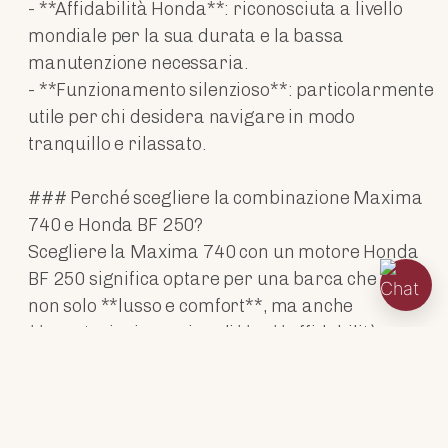
- **Affidabilità Honda**: riconosciuta a livello
mondiale per la sua durata e la bassa
manutenzione necessaria.
- **Funzionamento silenzioso**: particolarmente
utile per chi desidera navigare in modo
tranquillo e rilassato.
### Perché scegliere la combinazione Maxima
740 e Honda BF 250?
Scegliere la Maxima 740 con un motore Honda
BF 250 significa optare per una barca che offre
non solo **lusso e comfort**, ma anche
**prestazioni eccezionali** e **affidabilità
garantita**. Che tu stia cercando
un'imbarcazione per lunghe giornate in mare o
per emozionanti gite a velocità più sostenute,
questa combinazione ti garantirà **sicurezza**,