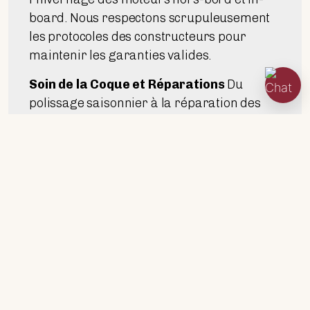
board. Nous respectons scrupuleusement
les protocoles des constructeurs pour
maintenir les garanties valides.
Soin de la Coque et Réparations
Du
polissage saisonnier à la réparation des
dommages causés par des chocs. Nous
sommes experts en :
Réparations structurelles en fibre de
verre.
Restauration professionnelle du
Gelcoat (teintes d'origine Beneteau).
Traitements antifouling et nettoyage
de la carène.