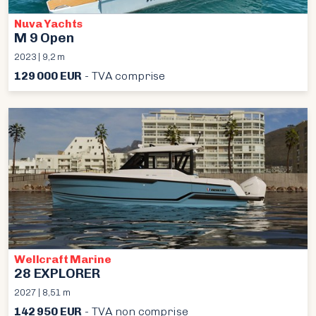
Nuva Yachts
M 9 Open
2023 | 9,2 m
129 000 EUR
- TVA comprise
Wellcraft Marine
28 EXPLORER
2027 | 8,51 m
142 950 EUR
- TVA non comprise