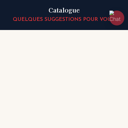
Catalogue
QUELQUES SUGGESTIONS POUR VOUS!
Beneteau
Flyer 6 SPACE deck
2014 | 6,1 m
29 970 EUR
- TVA comprise