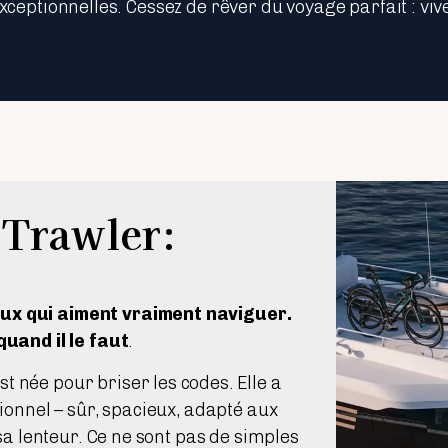
ptionnelles. Cessez de rêver du voyage parfait : vivez
 Trawler:
ux qui aiment vraiment naviguer.
quand il le faut
.
 née pour briser les codes. Elle a
ionnel – sûr, spacieux, adapté aux
 sa lenteur. Ce ne sont pas de simples