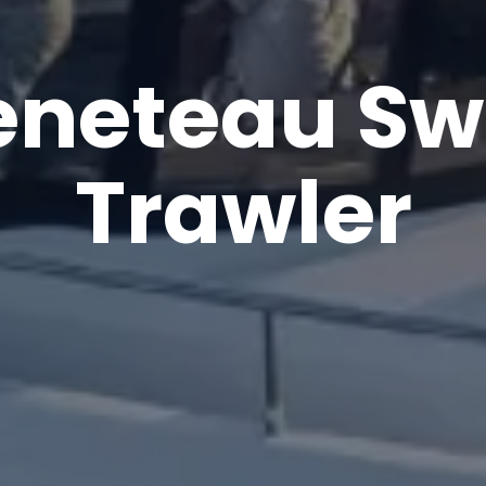
eneteau Swi
Trawler